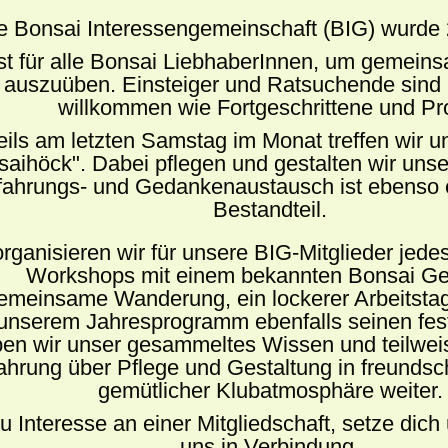
e Bonsai Interessengemeinschaft (BIG) wurde 
ist für alle Bonsai LiebhaberInnen, um gemein
auszuüben. Einsteiger und Ratsuchende sind
willkommen wie Fortgeschrittene und Pro
ils am letzten Samstag im Monat treffen wir 
saihöck". Dabei pflegen und gestalten wir uns
fahrungs- und Gedankenaustausch ist ebenso e
Bestandteil.
rganisieren wir für unsere BIG-Mitglieder jedes
Workshops mit einem bekannten Bonsai Ges
emeinsame Wanderung, ein lockerer Arbeitstag 
 unserem Jahresprogramm ebenfalls seinen fes
en wir unser gesammeltes Wissen und teilwei
ahrung über Pflege und Gestaltung in freundsch
gemütlicher Klubatmosphäre weiter.
u Interesse an einer Mitgliedschaft, setze dich
uns in Verbindung.