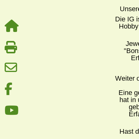
Unser
Die IG 

Hobby 
Jewe

"Bon
Er

Weiter o

Eine g
hat in
geb

Erf
Hast d