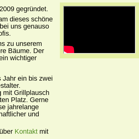
2009 gegründet.
sam dieses schöne
 bei uns genauso
fis.
uns zu unserem
ere Bäume. Der
in wichtiger
 Jahr ein bis zwei
talter.
mit Grillplausch
ten Platz. Gerne
se jahrelange
aftlicher und
 über
Kontakt
mit