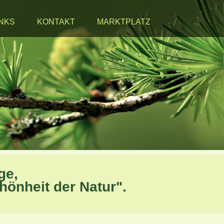
INKS
KONTAKT
MARKTPLATZ
ge,
önheit der Natur".