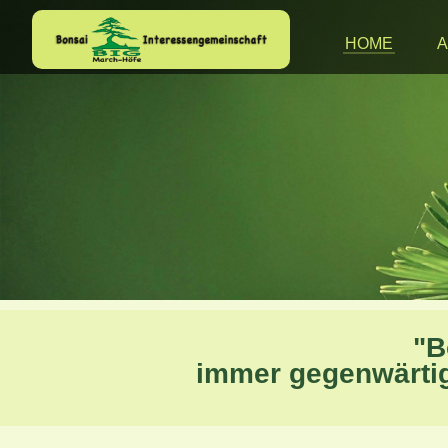
HOME
A
"B
immer gegenwärtig