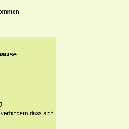
lkommen!
pause
g.
 verhindern dass sich